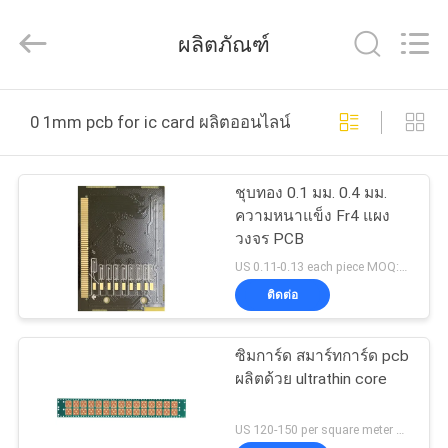
2026
HongRuiXing
(Hubei)
ผลิตภัณฑ์
Electronics
Co.,Ltd..
All
Rights
Reserved.
บ้าน
0 1mm pcb for ic card ผลิตออนไลน์
สินค้า
ชุบทอง 0.1 มม. 0.4 มม.
ความหนาแข็ง Fr4 แผง
วงจร PCB
เกี่ยว
US 0.11-0.13 each piece MOQ:1 ตารางเมตร
ติดต่อ
กับ
เรา
ซิมการ์ด สมาร์ทการ์ด pcb
ผลิตด้วย ultrathin core
ทัวร์
US 120-150 per square meter MOQ:1 ตารางเมตร