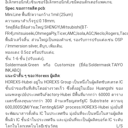
แผนผัง
อิเล็กทรอนิกส์,เซ็นเซอร์อิเล็กทรอนิกส์,เซมิคอนดักเตอร์แพคเกจ;
Spec.ของการผลิต pcb
:
เว็บไซต์
Mini.Line พื้นที่/ความกว้าง:1mil (25um)
ความหนาสำเร็จรูป:0.18mm;
วัสดุยี่ห้อ:ยี่ห้อส่วนใหญ่:SHENGYI,Mitsubishi(BT-
PRIVACY
FR4),mitsuiseiki,OhmegaPly,Ticer,AMC,Isola,AGC,Neclo,Rogers,Tacon
พื้นผิวเสร็จสิ้น: ส่วนใหญ่เป็นทองคำแช่, รองรับการปรับแต่งเช่น OSP
POLICY
/ Immersion silver, ดีบุก, เพิ่มเติม;
ทองแดง: 0.5oz หรือปรับแต่ง;
ชั้น: 1-6 ชั้น (ปรับแต่ง);
Soldermask:Green หรือ Customize (ยี่ห้อ:Soldermask:TAIYO
INK,ABQ)
แนะนำสั้น ๆ ของ Horexs ผู้ผลิต
:
HOREXS-Hubei อยู่ใน HOREXS Group เป็นหนึ่งในผู้ผลิตซับสเตรต IC
ชั้นนำของจีนที่เติบโตอย่างรวดเร็ว ซึ่งตั้งอยู่ในเมือง Huangshi ของ
มณฑลหูเป่ย์ประเทศจีนFactory-Hubei มีพื้นที่มากกว่า 60000 ตาราง
เมตรซึ่งลงทุนมากกว่า 300 ล้านเหรียญสหรัฐIC Substrate ความจุ
600,000SQM/Year,Tenting&SAP process.HOREXS-Hubei มุ่งมั่นที่
จะพัฒนาสารตั้งต้น IC ในประเทศจีน มุ่งมั่นที่จะเป็นหนึ่งในสามผู้ผลิต
พื้นผิว IC ชั้นนำในประเทศจีน และมุ่งมั่นที่จะเป็นผู้ผลิตบอร์ด IC ระดับ
โลกในโลกเทคโนโลยีเช่นวัสดุ L/S