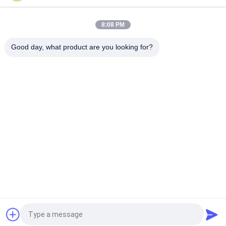
รองรับการผลิตวัสดุพิมพ์เซ็นเซอร์แพ็คเกจ QFN
การผลิตซับสเตรตบรรจุภัณฑ์ BGA/QFN สำหรับเซมิคอนดักเตอร์
8:08 PM
อุตสาหกรรม IoT
Good day, what product are you looking for?
หมวดหมู่ยอดนิยม
ทั้งหมด
พื้นผิว BGA
พื้นผิวแพ็คเกจ IC
สารตั้งต้นของแพ็คเกจ
พื้นผิวแพ็คเกจ FCCSP
จิบ
พื้นผิวเซนเซอร์
พื้นผิวโมดูล RF
พื้นผิวหน่วยความจำ
พื้นผิว MEMS
ขอใบเสนอราคา