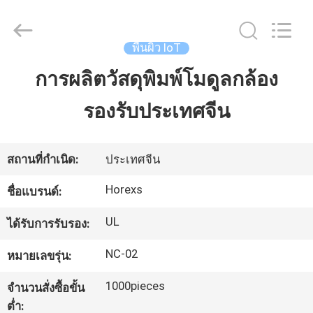
2026
HongRuiXing
(Hubei)
Electronics
Co.,Ltd..
พื้นผิว IoT
All
Rights
Reserved.
การผลิตวัสดุพิมพ์โมดูลกล้อง
บ้าน
รองรับประเทศจีน
สินค้า
สถานที่กำเนิด:
ประเทศจีน
เกี่ยว
Horexs
ชื่อแบรนด์:
กับ
UL
ได้รับการรับรอง:
เรา
NC-02
หมายเลขรุ่น:
1000pieces
จำนวนสั่งซื้อขั้น
ทัวร์
ต่ำ: