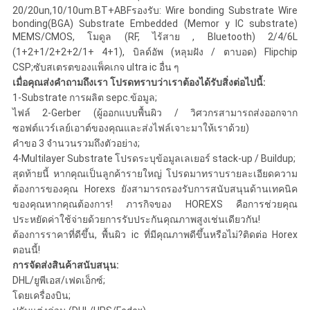
20/20un,10/10um.BT+ABFรองรับ: Wire bonding Substrate Wire
bonding(BGA) Substrate Embedded (Memor y IC substrate)
MEMS/CMOS, โมดูล (RF, ไร้สาย , Bluetooth) 2/4/6L
(1+2+1/2+2+2/1+ 4+1), บิลด์อัพ (หลุมฝัง / ตาบอด) Flipchip
CSP;ซับสเตรตของแพ็คเกจ ultra ic อื่น ๆ
เมื่อคุณส่งคำถามถึงเรา โปรดทราบว่าเราต้องได้รับสิ่งต่อไปนี้:
1-Substrate การผลิต sepc.ข้อมูล;
ไฟล์ 2-Gerber (ผู้ออกแบบพื้นผิว / วิศวกรสามารถส่งออกจาก
ซอฟต์แวร์เลย์เอาต์ของคุณและส่งไฟล์เจาะมาให้เราด้วย)
คำขอ 3 จำนวนรวมถึงตัวอย่าง;
4-Multilayer Substrate โปรดระบุข้อมูลเลเยอร์ stack-up / Buildup;
สุดท้ายนี้ หากคุณเป็นลูกค้ารายใหญ่ โปรดมาทราบรายละเอียดความ
ต้องการของคุณ Horexs ยังสามารถรองรับการสนับสนุนด้านเทคนิค
ของคุณหากคุณต้องการ! ภารกิจของ HOREXS คือการช่วยคุณ
ประหยัดค่าใช้จ่ายด้วยการรับประกันคุณภาพสูงเช่นเดียวกัน!
ต้องการราคาที่ดีขึ้น, พื้นผิว ic ที่มีคุณภาพดีขึ้นหรือไม่?ติดต่อ Horex
ตอนนี้!
การจัดส่งสินค้าสนับสนุน:
DHL/ยูพีเอส/เฟดเอ็กซ์;
โดยเครื่องบิน;