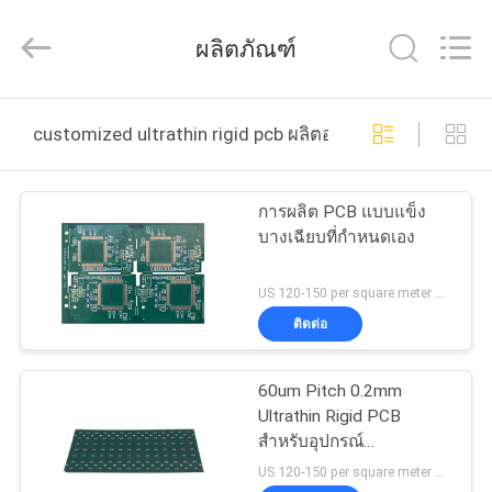
2026
HongRuiXing
(Hubei)
ผลิตภัณฑ์
Electronics
Co.,Ltd..
All
Rights
Reserved.
บ้าน
customized ultrathin rigid pcb ผลิตออนไลน์
สินค้า
การผลิต PCB แบบแข็ง
บางเฉียบที่กำหนดเอง
เกี่ยว
US 120-150 per square meter MOQ:1 ตารางเมตร
ติดต่อ
กับ
เรา
60um Pitch 0.2mm
Ultrathin Rigid PCB
สำหรับอุปกรณ์
ทัวร์
อิเล็กทรอนิกส์กำลัง
US 120-150 per square meter MOQ:1 ตารางเมตร