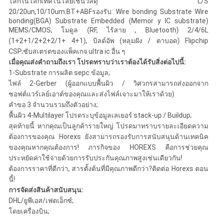
โลกในโลกเทคโนโลยีเช่นวัสดุ L/S
20/20un,10/10um.BT+ABFรองรับ: Wire bonding Substrate Wire
bonding(BGA) Substrate Embedded (Memor y IC substrate)
MEMS/CMOS, โมดูล (RF, ไร้สาย , Bluetooth) 2/4/6L
(1+2+1/2+2+2/1+ 4+1), บิลด์อัพ (หลุมฝัง / ตาบอด) Flipchip
CSP;ซับสเตรตของแพ็คเกจ ultra ic อื่น ๆ
เมื่อคุณส่งคำถามถึงเรา โปรดทราบว่าเราต้องได้รับสิ่งต่อไปนี้:
1-Substrate การผลิต sepc.ข้อมูล;
ไฟล์ 2-Gerber (ผู้ออกแบบพื้นผิว / วิศวกรสามารถส่งออกจาก
ซอฟต์แวร์เลย์เอาต์ของคุณและส่งไฟล์เจาะมาให้เราด้วย)
คำขอ 3 จำนวนรวมถึงตัวอย่าง;
พื้นผิว 4-Multilayer โปรดระบุข้อมูลเลเยอร์ stack-up / Buildup;
สุดท้ายนี้ หากคุณเป็นลูกค้ารายใหญ่ โปรดมาทราบรายละเอียดความ
ต้องการของคุณ Horexs ยังสามารถรองรับการสนับสนุนด้านเทคนิค
ของคุณหากคุณต้องการ! ภารกิจของ HOREXS คือการช่วยคุณ
ประหยัดค่าใช้จ่ายด้วยการรับประกันคุณภาพสูงเช่นเดียวกัน!
ต้องการราคาที่ดีกว่า, สารตั้งต้นที่มีคุณภาพดีกว่า?ติดต่อ Horexs ตอน
นี้!
การจัดส่งสินค้าสนับสนุน:
DHL/ยูพีเอส/เฟดเอ็กซ์;
โดยเครื่องบิน;