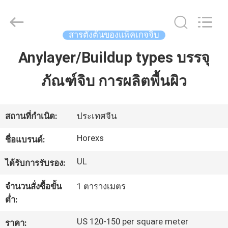
2026
HongRuiXing
(Hubei)
Electronics
Co.,Ltd..
สารตั้งต้นของแพ็คเกจจิบ
All
Rights
Reserved.
Anylayer/Buildup types บรรจุ
บ้าน
ภัณฑ์จิบ การผลิตพื้นผิว
สินค้า
สถานที่กำเนิด:
ประเทศจีน
เกี่ยว
Horexs
ชื่อแบรนด์:
กับ
UL
ได้รับการรับรอง:
เรา
จำนวนสั่งซื้อขั้น
1 ตารางเมตร
ต่ำ:
ทัวร์
US 120-150 per square meter
ราคา: