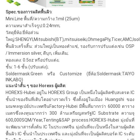
แผนผัง
Spec.ของการผลิตพื้นผิว
:
เว็บไซต์
Mini.Line พื้นที่/ความกว้าง:1mil (25um)
ความหนาสำเร็จรูป:0.24mm;
วัสดุยี่ห้อ:ยี่ห้อส่วน
PRIVACY
ใหญ่:SHENGYI,Mitsubishi(BT),mitsuiseiki,OhmegaPly,Ticer,AMC,Isol
POLICY
พื้นผิวเสร็จสิ้น: ส่วนใหญ่เป็นทองคำแช่, รองรับการปรับแต่งเช่น OSP
/ Immersion silver, ดีบุก, เพิ่มเติม;
ทองแดง: 0.5oz หรือปรับแต่ง;
ชั้น: 1-6 ชั้น (ปรับแต่ง);
Soldermask:Green หรือ Customize (ยี่ห้อ:Soldermask:TAIYO
INK,ABQ)
แนะนำสั้น ๆ ของ Horexs ผู้ผลิต
:
HOREXS-Hubei อยู่ใน HOREXS Group เป็นหนึ่งในผู้ผลิตซับสเตรต IC
ชั้นนำของจีนที่เติบโตอย่างรวดเร็ว ซึ่งตั้งอยู่ในเมือง Huangshi ของ
มณฑลหูเป่ย์ประเทศจีนFactory-Hubei มีพื้นที่มากกว่า 60000 ตาราง
เมตรซึ่งลงทุนมากกว่า 300 ล้านเหรียญสหรัฐIC Substrate ความจุ
600,000SQM/Year,Tenting&SAP process.HOREXS-Hubei มุ่งมั่นที่
จะพัฒนาสารตั้งต้น IC ในประเทศจีน มุ่งมั่นที่จะเป็นหนึ่งในสามผู้ผลิต
พื้นผิว IC ชั้นนำในประเทศจีน และมุ่งมั่นที่จะเป็นผู้ผลิตบอร์ด IC ระดับ