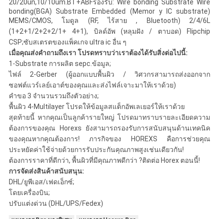
20/20un,10/10um.BT+ABFรองรับ: Wire bonding Substrate Wire
bonding(BGA) Substrate Embedded (Memor y IC substrate)
MEMS/CMOS, โมดูล (RF, ไร้สาย , Bluetooth) 2/4/6L
(1+2+1/2+2+2/1+ 4+1), บิลด์อัพ (หลุมฝัง / ตาบอด) Flipchip
CSP;ซับสเตรตของแพ็คเกจ ultra ic อื่น ๆ
เมื่อคุณส่งคำถามถึงเรา โปรดทราบว่าเราต้องได้รับสิ่งต่อไปนี้:
1-Substrate การผลิต sepc.ข้อมูล;
ไฟล์ 2-Gerber (ผู้ออกแบบพื้นผิว / วิศวกรสามารถส่งออกจาก
ซอฟต์แวร์เลย์เอาต์ของคุณและส่งไฟล์เจาะมาให้เราด้วย)
คำขอ 3 จำนวนรวมถึงตัวอย่าง;
พื้นผิว 4-Multilayer โปรดให้ข้อมูลสแต็กอัพเลเยอร์ให้เราด้วย
สุดท้ายนี้ หากคุณเป็นลูกค้ารายใหญ่ โปรดมาทราบรายละเอียดความ
ต้องการของคุณ Horexs ยังสามารถรองรับการสนับสนุนด้านเทคนิค
ของคุณหากคุณต้องการ! ภารกิจของ HOREXS คือการช่วยคุณ
ประหยัดค่าใช้จ่ายด้วยการรับประกันคุณภาพสูงเช่นเดียวกัน!
ต้องการราคาที่ดีกว่า, พื้นผิวที่มีคุณภาพดีกว่า ?ติดต่อ Horex ตอนนี้!
การจัดส่งสินค้าสนับสนุน:
DHL/ยูพีเอส/เฟดเอ็กซ์;
โดยเครื่องบิน;
ปรับแต่งด่วน (DHL/UPS/Fedex)