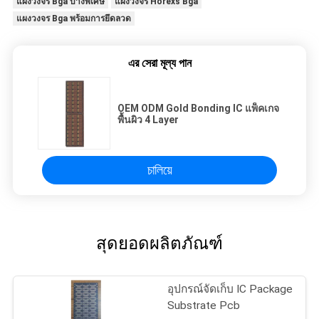
แผงวงจร Bga บางพิเศษ
แผงวงจร Horexs Bga
แผงวงจร Bga พร้อมการยึดลวด
এর সেরা মূল্য পান
OEM ODM Gold Bonding IC แพ็คเกจ
พื้นผิว 4 Layer
চালিয়ে
สุดยอดผลิตภัณฑ์
อุปกรณ์จัดเก็บ IC Package
Substrate Pcb