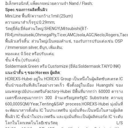
แผนผัง
อิเล็กทรอนิกส์, แพ็คเกจหน่วยความจำ Nand / Flash;
Spec.ของการผลิตพื้นผิว
:
เว็บไซต์
Mini.Line พื้นที่/ความกว้าง:1mil (25um)
ความหนาสำเร็จรูป:0.29mm;
วัสดุยี่ห้อ:ยี่ห้อส่วนใหญ่:SHENGYI,Mitsubishi(BT-
PRIVACY
FR4),mitsuiseiki,OhmegaPly,Ticer,AMC,Isola,AGC,Neclo,Rogers,Tacon
POLICY
พื้นผิวเสร็จสิ้น: ส่วนใหญ่เป็นทองคำแช่, รองรับการปรับแต่งเช่น OSP
/ Immersion silver, ดีบุก, เพิ่มเติม;
ทองแดง: 0.5oz หรือปรับแต่ง;
ชั้น:4 ชั้น (ปรับแต่ง);
Soldermask:Green หรือ Customize (ยี่ห้อ:Soldermask:TAIYO INK)
แนะนำสั้น ๆ ของ Horexs ผู้ผลิต
:
HOREXS-Hubei อยู่ใน HOREXS Group เป็นหนึ่งในผู้ผลิตซับสเตรต IC
ชั้นนำของจีนที่เติบโตอย่างรวดเร็ว ซึ่งตั้งอยู่ในเมือง Huangshi ของ
มณฑลหูเป่ย์ประเทศจีนFactory-Hubei มีพื้นที่มากกว่า 60000 ตาราง
เมตรซึ่งลงทุนมากกว่า 300 ล้านเหรียญสหรัฐIC Substrate ความจุ
600,000SQM/Year,Tenting&SAP process.HOREXS-Hubei มุ่งมั่นที่
จะพัฒนาสารตั้งต้น IC ในประเทศจีน มุ่งมั่นที่จะเป็นหนึ่งในสามผู้ผลิต
พื้นผิว IC ชั้นนำในประเทศจีน และมุ่งมั่นที่จะเป็นผู้ผลิตบอร์ด IC ระดับ
โลกในโลกเทคโนโลยีเช่นวัสดุ L/S