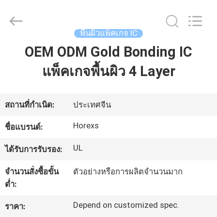
2026
HongRuiXing
(Hubei)
Electronics
Co.,Ltd..
พื้นผิวแพ็คเกจ IC
All
Rights
OEM ODM Gold Bonding IC
Reserved.
บ้าน
แพ็คเกจพื้นผิว 4 Layer
สินค้า
สถานที่กำเนิด:
ประเทศจีน
เกี่ยว
Horexs
ชื่อแบรนด์:
กับ
UL
ได้รับการรับรอง:
เรา
จำนวนสั่งซื้อขั้น
ตัวอย่างหรือการผลิตจำนวนมาก
ต่ำ:
Depend on customized spec.
ทัวร์
ราคา: