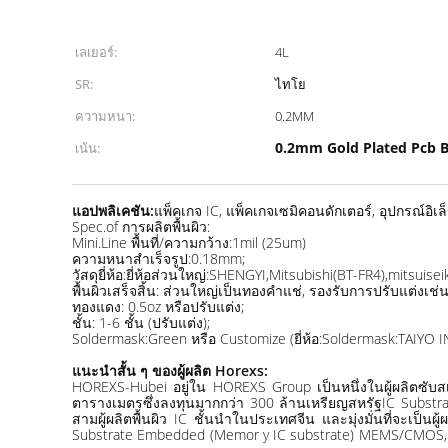
เลเยอร์:
4L
SR:
ไทโย
ความหนา:
0.2MM
0.2mm Gold Plated Pcb 
เน้น:
แอปพลิเคชัน:
แพ็คเกจ IC, แพ็คเกจเซมิคอนดักเตอร์, อุปกรณ์
Spec.of การผลิตพื้นผิว:
Mini.Line พื้นที่/ความกว้าง:1mil (25um)
ความหนาสำเร็จรูป:0.18mm;
วัสดุยี่ห้อ:ยี่ห้อส่วนใหญ่:SHENGYI,Mitsubishi(BT-FR4),mitsuis
พื้นผิวเสร็จสิ้น: ส่วนใหญ่เป็นทองคำแช่, รองรับการปรับแต่งเช่น O
ทองแดง: 0.5oz หรือปรับแต่ง;
ชั้น: 1-6 ชั้น (ปรับแต่ง);
Soldermask:Green หรือ Customize (ยี่ห้อ:Soldermask:TAIYO 
แนะนำสั้น ๆ ของผู้ผลิต Horexs:
HOREXS-Hubei อยู่ใน HOREXS Group เป็นหนึ่งในผู้ผลิตซับสเต
ตารางเมตรซึ่งลงทุนมากกว่า 300 ล้านเหรียญสหรัฐIC Substrate
สามผู้ผลิตพื้นผิว IC ชั้นนำในประเทศจีน และมุ่งมั่นที่จะเ
Substrate Embedded (Memor y IC substrate) MEMS/CMOS, โมดู