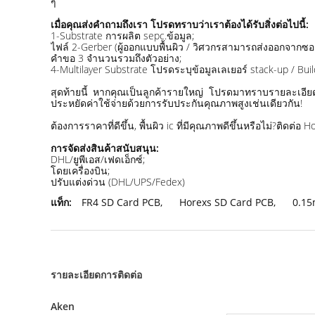
ๆ
เมื่อคุณส่งคำถามถึงเรา โปรดทราบว่าเราต้องได้รับสิ่งต่อไปนี้:
1-Substrate การผลิต sepc.ข้อมูล;
ไฟล์ 2-Gerber (ผู้ออกแบบพื้นผิว / วิศวกรสามารถส่งออกจากซอ
คำขอ 3 จำนวนรวมถึงตัวอย่าง;
4-Multilayer Substrate โปรดระบุข้อมูลเลเยอร์ stack-up / Buil
สุดท้ายนี้ หากคุณเป็นลูกค้ารายใหญ่ โปรดมาทราบรายละเอ
ประหยัดค่าใช้จ่ายด้วยการรับประกันคุณภาพสูงเช่นเดียวกัน!
ต้องการราคาที่ดีขึ้น, พื้นผิว ic ที่มีคุณภาพดีขึ้นหรือไม่?ติดต่อ H
การจัดส่งสินค้าสนับสนุน:
DHL/ยูพีเอส/เฟดเอ็กซ์;
โดยเครื่องบิน;
ปรับแต่งด่วน (DHL/UPS/Fedex)
แท็ก:
FR4 SD Card PCB
,
Horexs SD Card PCB
,
0.15
รายละเอียดการติดต่อ
Aken