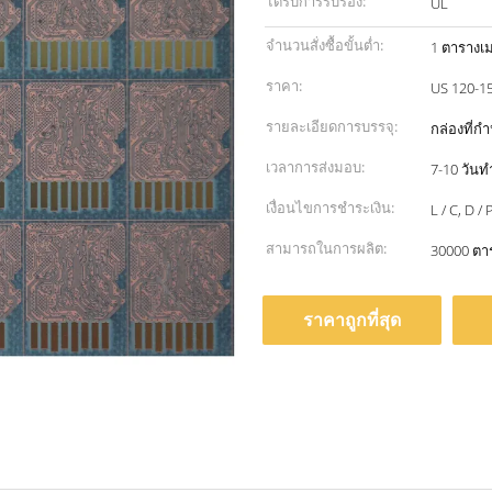
ได้รับการรับรอง:
UL
จำนวนสั่งซื้อขั้นต่ำ:
1 ตารางเ
ราคา:
รายละเอียดการบรรจุ:
กล่องที่ก
เวลาการส่งมอบ:
7-10 วัน
เงื่อนไขการชำระเงิน:
L / C, D 
สามารถในการผลิต:
30000 ตาร
ราคาถูกที่สุด