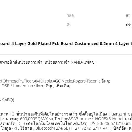
วัสดุ:
BT
สี:
ปรั
Board
4 Layer Gold Plated Pcb Board
Customized 0.2mm 4 Layer 
,
,
อิเล็กทรอนิกส์หน่วยความจำ, หน่วยความจำ NAND/แฟลช;
eiki,OhmegaPly,Ticer,AMC,Isola,AGC,Neclo,Rogers,Taconic,อื่นๆ;
SP / Immersion silver, ดีบุก, เพิ่มเติม;
INK,ABQ)
รต IC ชั้นนำของจีนที่เติบโตอย่างรวดเร็ว ซึ่งตั้งอยู่ในเมือง Huangshi ข
 ความจุ 600,000SQM/Year,Tenting&SAP process.HOREXS-Hubei มุ่งมั่นที
ป็นผู้ผลิตบอร์ด IC ระดับโลกในโลกเทคโนโลยีเช่นวัสดุ L/S 20/20un,10/10
ล (RF, ไร้สาย , Bluetooth) 2/4/6L (1+2+1/2+2+2/1+ 4+1), บิลด์อัพ (หลุม