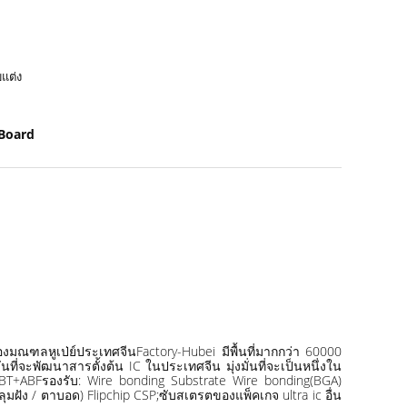
บแต่ง
Board
องมณฑลหูเป่ย์ประเทศจีนFactory-Hubei มีพื้นที่มากกว่า 60000
่จะพัฒนาสารตั้งต้น IC ในประเทศจีน มุ่งมั่นที่จะเป็นหนึ่งใน
um.BT+ABFรองรับ: Wire bonding Substrate Wire bonding(BGA)
ฝัง / ตาบอด) Flipchip CSP;ซับสเตรตของแพ็คเกจ ultra ic อื่น