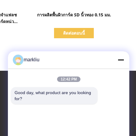
แสดงรายละเอียด
ามจำแฟลช
การผลิตพื้นผิวการ์ด SD นิ้วทอง 0.15 มม.
ร์ดหน่วย
ติดต่อตอนนี้
markliu
12:42 PM
Good day, what product are you looking 
for?
ติดต่อเรา
HongRuiXing (Hubei)
Electronics Co.,Ltd.
เขต Boluo เมือง Yangchun
หมู่บ้าน Tangjiao